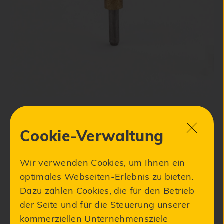
111,00 €
Artikel - Nr .:
Cookie-Verwaltung
zzgl. MwSt.
M1-2-6ARN-d15-0850
Wir verwenden Cookies, um Ihnen ein
-
+
optimales Webseiten-Erlebnis zu bieten.
Dazu zählen Cookies, die für den Betrieb
der Seite und für die Steuerung unserer
In den Warenkorb
kommerziellen Unternehmensziele