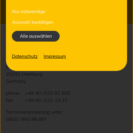
JETZT ZUM NEWSLETTER ANMELDEN
Nur notwendige
Auswahl bestätigen
Alle auswählen
NOVADENT Dentaltechnik
Handelsgesellschaft mbH
Datenschutz
Impressum
Straßenbahnring 3
20251 Hamburg
Germany
phone:
+49 40 / 532 81 800
fax:
+49 40 / 531 13 32
Terminvereinbarung unter:
0800 / 860 86 86*