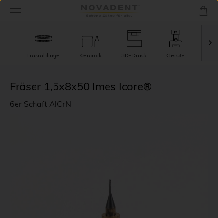
Fräsrohlinge
Keramik
3D-Druck
Geräte
TecT
Fräser 1,5x8x50 Imes Icore®
6er Schaft AlCrN