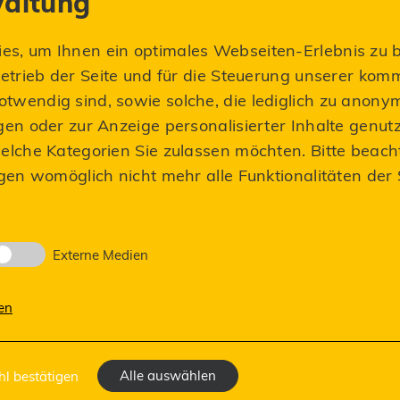
altung
s, um Ihnen ein optimales Webseiten-Erlebnis zu b
Betrieb der Seite und für die Steuerung unserer komm
twendig sind, sowie solche, die lediglich zu anony
gen oder zur Anzeige personalisierter Inhalte genut
elche Kategorien Sie zulassen möchten. Bitte beach
ngen womöglich nicht mehr alle Funktionalitäten der
igkeiten aus unserem L
Externe Medien
en
JETZT ZUM NEWSLETTER ANMELDEN
Alle auswählen
l bestätigen