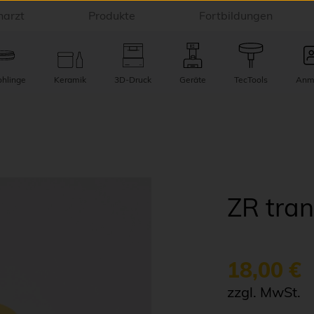
narzt
Produkte
Fortbildungen
ohlinge
Keramik
3D-Druck
Geräte
TecTools
Anm
ZR tra
18,00 €
zzgl. MwSt.