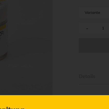
Variante
-
Details
Produktinfo