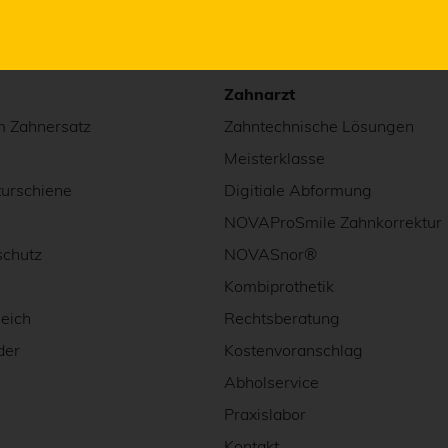
Zahnarzt
m Zahnersatz
Zahntechnische Lösungen
Meisterklasse
turschiene
Digitiale Abformung
NOVAProSmile Zahnkorrektur
chutz
NOVASnor®
Kombiprothetik
eich
Rechtsberatung
der
Kostenvoranschlag
Abholservice
Praxislabor
Kontakt