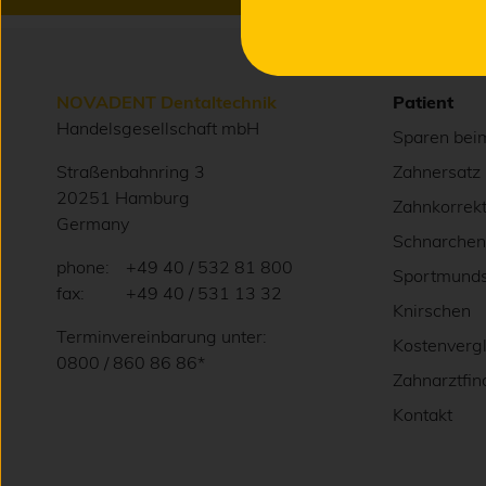
NOVADENT Dentaltechnik
Patient
Handelsgesellschaft mbH
Sparen bei
Straßenbahnring 3
Zahnersatz
20251 Hamburg
Zahnkorrek
Germany
Schnarchen
phone:
+49 40 / 532 81 800
Sportmunds
fax:
+49 40 / 531 13 32
Knirschen
Terminvereinbarung unter:
Kostenvergl
0800 / 860 86 86*
Zahnarztfin
Kontakt