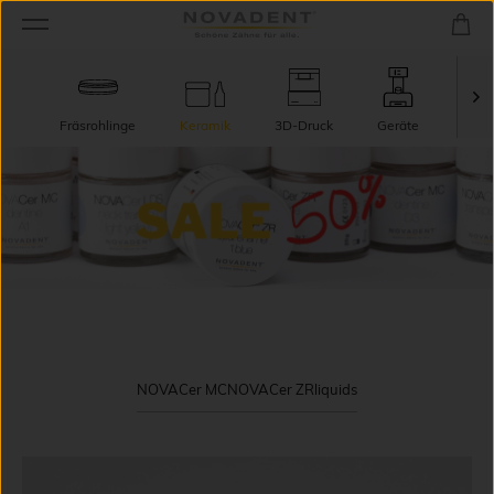
Fräsrohlinge
Keramik
3D-Druck
Geräte
TecT
NOVACer MC
NOVACer ZR
liquids